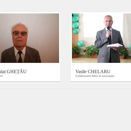
ulai GHEȚĂU
Vasile CHELARU
or
Colaborator fidel al asociației