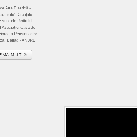
de Artă Plastică -
picturale”. Creațiile
 sunt ale tânărului
 Asociației Casa de
iproc a Pensionarilor
za" Bârlad - ANDREI
E MAI MULT