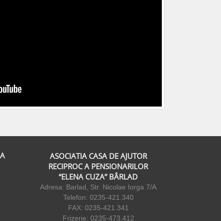
IA
ASOCIATIA CASA DE AJUTOR
RECIPROC A PENSIONARILOR
“ELENA CUZA” BÂRLAD
Adresa: Barlad, Str. Nicolae Iorga 7/A
Telefon: 0235-421.340
FAX: 0235-421.341
Frizerie: 0235-473.412