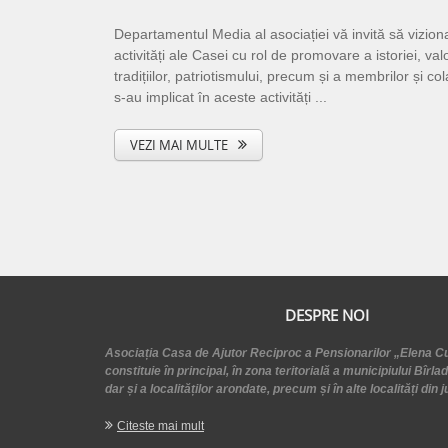
Departamentul Media al asociației vă invită să viziona
activități ale Casei cu rol de promovare a istoriei, valo
tradițiilor, patriotismului, precum și a membrilor și co
s-au implicat în aceste activități ...
VEZI MAI MULTE
DESPRE NOI
Asociația Casa de Ajutor Reciproc a Pensionarilor „Elena C
constituie în principal, în zona teritorială a municipiului Bîrlad
dar și a localităților arondate, precum și în alte localități din ju
Citeste mai mult