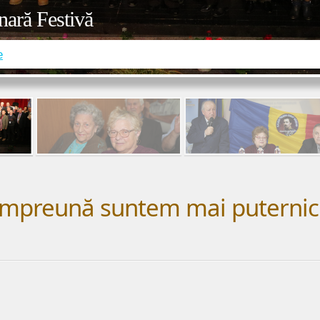
nară Festivă
e
Împreună suntem mai puternici