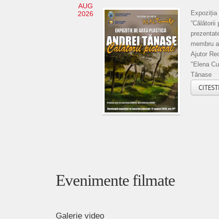
AUG
Expoziția 
2026
”Călătorii 
prezentate
membru al
Ajutor Rec
"Elena Cu
Tănase
CITEST
Evenimente filmate
Galerie video