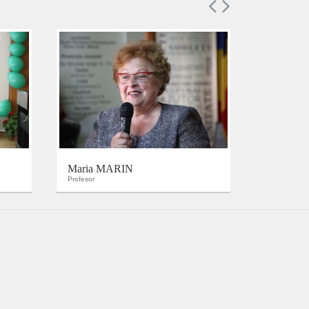
Maria MARIN
Dumitru
Profesor
Învățător