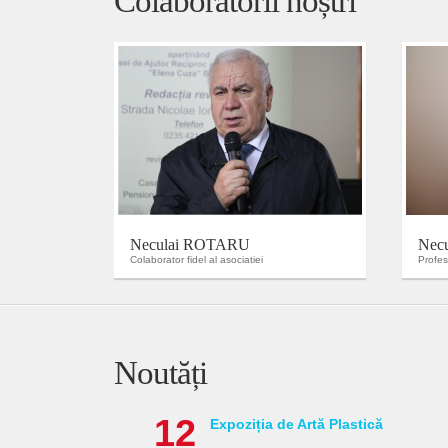
Colaboratorii noștri
Neculai ROTARU
Nec
Colaborator fidel al asociatiei
Profes
Noutăți
12
Expoziția de Artă Plastică