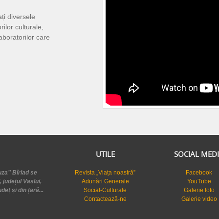
ți diversele
rilor culturale,
laboratorilor care
UTILE
SOCIAL MED
uza” Bîrlad se
Revista „Viața noastră”
Facebook
, județul Vaslui,
Adunări Generale
YouTube
deț și din țară...
Social-Culturale
Galerie foto
Contactează-ne
Galerie video