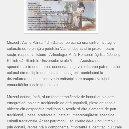
Muzeul „Vasile Pârvan” din Bârlad reprezintă una dintre instituțiile
culturale de referință a județului Vaslui, deținând în prezent patru
secții, respectiv: Istorie - Arheologie; Artă; Personalități Bârlădene și
Bibliotecă; Științele Universului și ale Vieții. Acestea sunt
specializate în cercetarea, conservarea și valorificarea patrimoniului
cultural din multiple domenii ale cunoașterii, contribuind la
dezvoltarea unei perspective interdisciplinare asupra evoluției
comunităților locale și regionale.
Muzeul deține, însă, și un fond semnificativ de bunuri cu valoare
etnografică: obiecte tradiționale de artă populară, piese artizanale,
obiecte din gospodăria tradițională, textile și alte elemente de port
tradițional, unelte, artefacte și instalații meșteșugărești specifice
culturii tradiționale. Acest patrimoniu, acumulat de-a lungul timpului
prin donații, reprezintă o componentă importantă a identității culturale