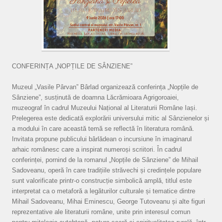
CONFERINȚA „NOPȚILE DE SÂNZIENE”
Muzeul „Vasile Pârvan” Bârlad organizează conferința „Nopțile de
Sânziene”, susținută de doamna Lăcrămioara Agrigoroaiei,
muzeograf în cadrul Muzeului Național al Literaturii Române Iași.
Prelegerea este dedicată explorării universului mitic al Sânzienelor și
a modului în care această temă se reflectă în literatura română.
Invitata propune publicului bârlădean o incursiune în imaginarul
arhaic românesc care a inspirat numeroși scriitori. În cadrul
conferinței, pornind de la romanul „Nopțile de Sânziene” de Mihail
Sadoveanu, operă în care tradițiile străvechi și credințele populare
sunt valorificate printr-o construcție simbolică amplă, titlul este
interpretat ca o metaforă a legăturilor culturale și tematice dintre
Mihail Sadoveanu, Mihai Eminescu, George Tutoveanu și alte figuri
reprezentative ale literaturii române, unite prin interesul comun