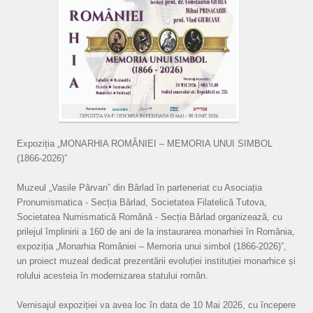
Expoziția „MONARHIA ROMÂNIEI – MEMORIA UNUI SIMBOL
(1866-2026)”
Muzeul „Vasile Pârvan” din Bârlad în parteneriat cu Asociația
Pronumismatica - Secția Bârlad, Societatea Filatelică Tutova,
Societatea Numismatică Română - Secția Bârlad organizează, cu
prilejul împlinirii a 160 de ani de la instaurarea monarhiei în România,
expoziția „Monarhia României – Memoria unui simbol (1866-2026)”,
un proiect muzeal dedicat prezentării evoluției instituției monarhice și
rolului acesteia în modernizarea statului român.
Vernisajul expoziției va avea loc în data de 10 Mai 2026, cu începere