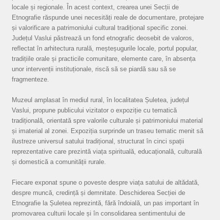
locale și regionale. În acest context, crearea unei Secții de
Etnografie răspunde unei necesități reale de documentare, protejare
și valorificare a patrimoniului cultural tradițional specific zonei.
Județul Vaslui păstrează un fond etnografic deosebit de valoros,
reflectat în arhitectura rurală, meșteșugurile locale, portul popular,
tradițiile orale și practicile comunitare, elemente care, în absența
unor intervenții instituționale, riscă să se piardă sau să se
fragmenteze.
Muzeul amplasat în mediul rural, în localitatea Șuletea, județul
Vaslui, propune publicului vizitator o expoziție cu tematică
tradițională, orientată spre valorile culturale și patrimoniului material
și imaterial al zonei. Expoziția surprinde un traseu tematic menit să
ilustreze universul satului tradițional, structurat în cinci spații
reprezentative care prezintă viața spirituală, educațională, culturală
și domestică a comunității rurale.
Fiecare exponat spune o poveste despre viața satului de altădată,
despre muncă, credință și demnitate. Deschiderea Secției de
Etnografie la Șuletea reprezintă, fără îndoială, un pas important în
promovarea culturii locale și în consolidarea sentimentului de