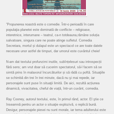
”Propunerea noastră este o comedie. Într-o perioadă în care
populaţia planetei este dominată de conflicte – religioase,
interetnice, interumane – teatrul, ca-n totdeauna,rămâne soluția
salvatoare, singura care ne poate atinge sufletul. Comedia
Secretara, mortul și dulapul este un spectacol ce are toate datele
necesare unor astfel de timpuri, dar umorul este cuvântul cheie!
N-am dat textului profunzimi inutile, subînțelesuri sau introspecții
fără sens; am vrut doar să cucerim spectatorul, să-l facem să se
simtă prins în malaxorul încurcăturilor și să râdă cu poftă. Situaţiile
se schimbă din trei în trei minute, dacă nu şi mai repede, iar
personajele sunt puse în situaţii limită. De aici, rezultă acțiunea
dinamică, vivacitatea, cheful de viață, într-un cuvânt, comedia.
Ray Cooney, autorul textului, este, în primul rând, actor. El ştie ce
înseamnă pentru un actor o situaţie explozivă, o replică bună.
Desigur, personajele piesei nu sunt morale, iar tema adulterului este