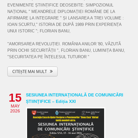
EVENIMENTE ȘTIINȚIFICE DEOSEBITE: SIMPOZIONUL
NAȚIONAL " MEANDRELE DIPLOMAȚIEI ROMÂNE DE LA
AFIRMARE LA INTEGRARE " ȘI LANSAREA A TREI VOLUME :
IOAN SCURTU," ISTORIA DE DUPĂ 1989 PRIN EXPERIENȚA
UNUI ISTORIC "; FLORIAN BANU,
"AMORSAREA REVOLUȚIEI. ROMÂNIA ANILOR '80, VĂZUTĂ
PRIN OCHII SECURITĂȚII ", FLORIAN BANU, LUMINIȚA BANU,
"SECURITATEA PE ÎNȚELESUL TUTUROR "
CITEȘTE MAI MULT
15
SESIUNEA INTERNAȚIONALĂ DE COMUNICĂRI
ȘTIINȚIFICE – Ediția XXI
MAY
2026