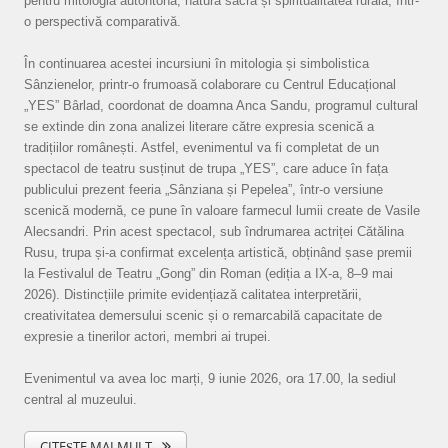
pentru mitologia autohtonă, natura sacră și spiritualitatea rurală, într-
o perspectivă comparativă.
În continuarea acestei incursiuni în mitologia și simbolistica
Sânzienelor, printr-o frumoasă colaborare cu Centrul Educațional
„YES” Bârlad, coordonat de doamna Anca Sandu, programul cultural
se extinde din zona analizei literare către expresia scenică a
tradițiilor românești. Astfel, evenimentul va fi completat de un
spectacol de teatru susținut de trupa „YES”, care aduce în fața
publicului prezent feeria „Sânziana și Pepelea”, într-o versiune
scenică modernă, ce pune în valoare farmecul lumii create de Vasile
Alecsandri. Prin acest spectacol, sub îndrumarea actriței Cătălina
Rusu, trupa și-a confirmat excelența artistică, obținând șase premii
la Festivalul de Teatru „Gong” din Roman (ediția a IX-a, 8–9 mai
2026). Distincțiile primite evidențiază calitatea interpretării,
creativitatea demersului scenic și o remarcabilă capacitate de
expresie a tinerilor actori, membri ai trupei.
Evenimentul va avea loc marți, 9 iunie 2026, ora 17.00, la sediul
central al muzeului.
CITEȘTE MAI MULT