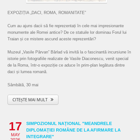
EXPOZIȚIA „DACI, ROMA, ROMANITATE”
Cum au ajuns dacii să fie reprezentați în cele mai impresionante
monumente ale Romei antice? De ce statuile lor dominau Forul lui
Traian și ce mistere ascund aceste reprezentări?
Muzeul „Vasile Pârvan” Bârlad vă invită la o fascinantă incursiune în
istorie prin fotografiile realizate de Vasile Diaconescu, venit special
de la Roma, într-o expoziție ce aduce în prim-plan legătura dintre
daci și lumea romană.
Sâmbătă, 30 mai
CITEȘTE MAI MULT
17
SIMPOZIONUL NAȚIONAL "MEANDRELE
DIPLOMAȚIEI ROMÂNE DE LA AFIRMARE LA
MAY
INTEGRARE"
2026