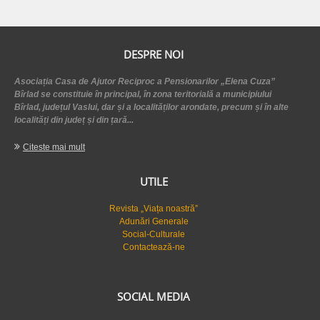
DESPRE NOI
Asociația Casa de Ajutor Reciproc a Pensionarilor „Elena Cuza”
Bîrlad se constituie în principal, în zona teritorială a municipiului
Bîrlad, județul Vaslui, dar și a localităților arondate, precum și în alte
localități din județ și din țară...
Citeste mai mult
UTILE
Revista „Viața noastră”
Adunări Generale
Social-Culturale
Contactează-ne
SOCIAL MEDIA