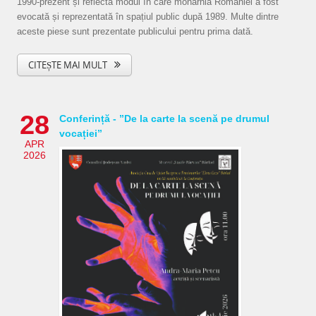
1990-prezent și reflectă modul în care monarhia României a fost
evocată și reprezentată în spațiul public după 1989. Multe dintre
aceste piese sunt prezentate publicului pentru prima dată.
CITEȘTE MAI MULT
28
Conferință - ”De la carte la scenă pe drumul
vocației”
APR
2026