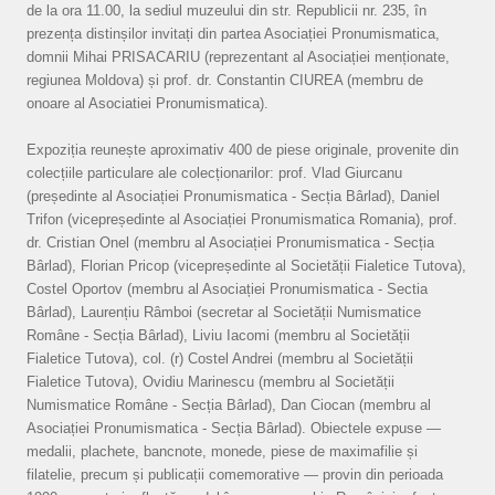
de la ora 11.00, la sediul muzeului din str. Republicii nr. 235, în
prezența distinșilor invitați din partea Asociației Pronumismatica,
domnii Mihai PRISACARIU (reprezentant al Asociației menționate,
regiunea Moldova) și prof. dr. Constantin CIUREA (membru de
onoare al Asociatiei Pronumismatica).
Expoziția reunește aproximativ 400 de piese originale, provenite din
colecțiile particulare ale colecționarilor: prof. Vlad Giurcanu
(președinte al Asociației Pronumismatica - Secția Bârlad), Daniel
Trifon (vicepreședinte al Asociației Pronumismatica Romania), prof.
dr. Cristian Onel (membru al Asociației Pronumismatica - Secția
Bârlad), Florian Pricop (vicepreședinte al Societății Fialetice Tutova),
Costel Oportov (membru al Asociației Pronumismatica - Sectia
Bârlad), Laurențiu Râmboi (secretar al Societății Numismatice
Române - Secția Bârlad), Liviu Iacomi (membru al Societății
Fialetice Tutova), col. (r) Costel Andrei (membru al Societății
Fialetice Tutova), Ovidiu Marinescu (membru al Societății
Numismatice Române - Secția Bârlad), Dan Ciocan (membru al
Asociației Pronumismatica - Secția Bârlad). Obiectele expuse —
medalii, plachete, bancnote, monede, piese de maximafilie și
filatelie, precum și publicații comemorative — provin din perioada