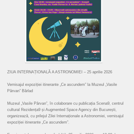
ZIUA INTERNAȚIONALĂ A ASTRONOMIEI – 25 aprilie 2026
Vernisajul expoziției itinerante „Ce ascundem” la Muzeul „Vasile
Pârvan” Bârlad
Muzeul „Vasile Pârvan”, în colaborare cu publicația Scena9, centrul
cultural Rezidența9 și Augmented Space Agency din București,
organizează, cu prilejul Zilei Internaționale a Astronomiei, vernisajul
expoziției itinerante „Ce ascundem”.