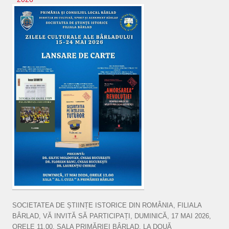
SOCIETATEA DE ȘTIINȚE ISTORICE DIN ROMÂNIA, FILIALA
BÂRLAD, VĂ INVITĂ SĂ PARTICIPAȚI, DUMINICĂ, 17 MAI 2026,
ORELE 11.00, SALA PRIMĂRIEI BÂRLAD, LA DOUĂ