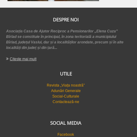
DESPRE NOI
Asociația Casa de Ajutor Reciproc a Pensionarilor „Elena Cuza”
Bîrlad se constituie în principal, în zona teritorială a municipiului
Bîrlad, județul Vaslui, dar și a localităților arondate, precum și în alte
localități din județ și din țară...
Citeste mai mult
UTILE
Revista „Viața noastră”
Adunări Generale
Social-Culturale
Contactează-ne
SOCIAL MEDIA
Facebook