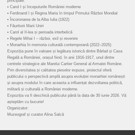
principale:
• Carol I și începuturile României moderne
• Ferdinand I și Regina Maria în timpul Primului Război Mondial
• Încoronarea de la Alba Iulia (1922)
• Făuritorii Marii Uniri
• Carol al II-lea și perioada interbelică
• Regele Mihai I – război, exil și revenire
• Monarhia în memoria culturală contemporană (2022–2025)
Expoziția pune în valoare și legătura istorică dintre Bârlad și Casa
Regală a României, orașul fiind, în anii 1916-1917, unul dintre
centrele strategice ale Marelui Cartier General al Armatei Române.
Prin diversitatea și calitatea pieselor expuse, proiectul oferă
publicului o perspectivă amplă asupra evoluției monarhiei românești
și asupra modului în care aceasta a influențat dezvoltarea politică,
militară și culturală a României moderne.
Expoziția va fi deschisă publicului până la data de 30 iunie 2026. Vă
așteptăm cu bucurie!
Organizator:
Muzeograf și curator Alina Salcă