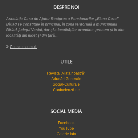
DESPRE NOI
Asociația Casa de Ajutor Reciproc a Pensionarilor „Elena Cuza”
Bîrlad se constituie în principal, în zona teritorială a municipiului
Bîrlad, județul Vaslui, dar și a localităților arondate, precum și în alte
localități din județ și din țară...
Citeste mai mult
UTILE
Revista „Viața noastră”
Adunări Generale
Social-Culturale
Contactează-ne
SOCIAL MEDIA
Facebook
YouTube
Galerie foto