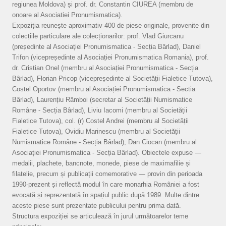
regiunea Moldova) și prof. dr. Constantin CIUREA (membru de
onoare al Asociatiei Pronumismatica).
Expoziția reunește aproximativ 400 de piese originale, provenite din
colecțiile particulare ale colecționarilor: prof. Vlad Giurcanu
(președinte al Asociației Pronumismatica - Secția Bârlad), Daniel
Trifon (vicepreședinte al Asociației Pronumismatica Romania), prof.
dr. Cristian Onel (membru al Asociației Pronumismatica - Secția
Bârlad), Florian Pricop (vicepreședinte al Societății Fialetice Tutova),
Costel Oportov (membru al Asociației Pronumismatica - Sectia
Bârlad), Laurențiu Râmboi (secretar al Societății Numismatice
Române - Secția Bârlad), Liviu Iacomi (membru al Societății
Fialetice Tutova), col. (r) Costel Andrei (membru al Societății
Fialetice Tutova), Ovidiu Marinescu (membru al Societății
Numismatice Române - Secția Bârlad), Dan Ciocan (membru al
Asociației Pronumismatica - Secția Bârlad). Obiectele expuse —
medalii, plachete, bancnote, monede, piese de maximafilie și
filatelie, precum și publicații comemorative — provin din perioada
1990-prezent și reflectă modul în care monarhia României a fost
evocată și reprezentată în spațiul public după 1989. Multe dintre
aceste piese sunt prezentate publicului pentru prima dată.
Structura expoziției se articulează în jurul următoarelor teme