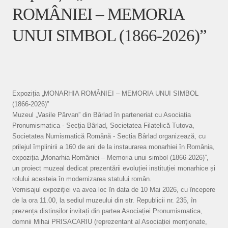
ROMÂNIEI – MEMORIA
UNUI SIMBOL (1866-2026)”
Expoziția „MONARHIA ROMÂNIEI – MEMORIA UNUI SIMBOL
(1866-2026)”
Muzeul „Vasile Pârvan” din Bârlad în parteneriat cu Asociația
Pronumismatica - Secția Bârlad, Societatea Filatelică Tutova,
Societatea Numismatică Română - Secția Bârlad organizează, cu
prilejul împlinirii a 160 de ani de la instaurarea monarhiei în România,
expoziția „Monarhia României – Memoria unui simbol (1866-2026)”,
un proiect muzeal dedicat prezentării evoluției instituției monarhice și
rolului acesteia în modernizarea statului român.
Vernisajul expoziției va avea loc în data de 10 Mai 2026, cu începere
de la ora 11.00, la sediul muzeului din str. Republicii nr. 235, în
prezența distinșilor invitați din partea Asociației Pronumismatica,
domnii Mihai PRISACARIU (reprezentant al Asociației menționate,