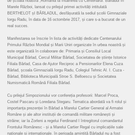
de școala noastră ,România la întâlnirea cu Centenarul. Bârladul în
Marele Război, lansat cu prilejul primei activități intitulată
BERTHELOT șI BÂRLADUL, desfășurată la sediul școlii Gimnaziale
Iorgu Radu, în data de 16 octombrie 2017, și care s-a bucurat de un
real succes.
Manifestarea se înscrie în lista de activități dedicate Centenarului
Primului Război Mondial și Marii Uniri organizate în urbea noastră și
este organizată în colaborare de: Primaria și Consiliul Local
Municipal Bârlad, Cercul Militar Bârlad, Societatea de științe Istorice
Filiala Bârlad, Casa de Ajutor Reciproc a Pensionarilor Elena Cuza
Bârlad, școala Gimnazială Iorgu Radu, Colegiul Tehnic Al. I. Cuza -
Bârlad, Biblioteca Municipală Stroe S. Belloescu și Societatea
Numismatică Română Filiala Bârlad.
Cu prilejul Simpozionului vor confereția profesorii: Marcel Proca,
Costel Pascaru și Loredana Stegaru. Tematica abordată va fi rolul și
importanța prezenței în Bârlad a Marelui Cartier General al Armatei
Române și ale altor instituții de comandă militare românești și
străine; iar la Zorleni a regelui Ferdinand I întregitorul comandantul
Frontului Românesc - și a Marelui Cartier Regal cu implicațiile sale
naționale și internaționale. în perioada amintită Bârladul nu a fost