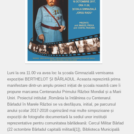
Luni la ora 11.00 va avea loc la școala Gimnazială vernisarea
expoziției BERTHELOT ȘI BÂRLADUL. Aceasta reprezintă prima
manifestare dintr-un amplu proiect inițiat de școala noastră care îi
propune marcarea Centenarului Primului Război Mondial și a Marii
Uniri. Proiectul intitulat ,România la întâlnirea cu Centenarul.
Bârladul în Marele Război se va desfășura, initial, pe parcursul
anului școlar 2017-2018 cuprinzând mai multe simpozioane și
expoziții de fotografie documentară la sediul unor instituții
reprezentative pentru comunitatea bârlădeană: Cercul Militar Bârlad
(22 octombrie Bârladul capitală militară[1]), Biblioteca Municipală