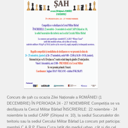
Concurs de șah cu ocazia Zilei Naționale a ROMÂNIEI (1
DECEMBRIE) ÎN PERIOADA 24 - 27 NOIEMBRIE Competiția se va
desfășura la Cercul Militar Bârlad ÎNSCRIERILE: 22 noiembrie - 24
noiembrie la sediul CARP (Ghișeul nr. 10), la sediul Sucursalelor din
teritoriu sau la sediul Cercului Militar Bârlad La concurs pot participa:
membrii C.A.R.P. Elena Cuza (atât din mediul urban, cât și din cel