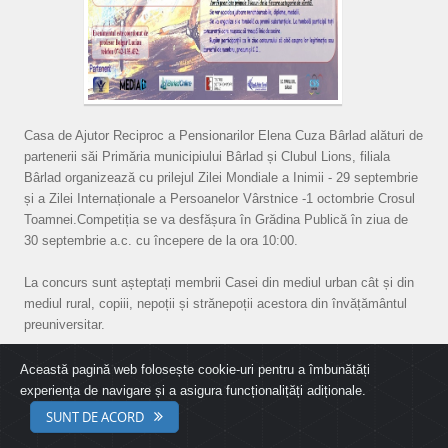
Casa de Ajutor Reciproc a Pensionarilor Elena Cuza Bârlad alături de
partenerii săi Primăria municipiului Bârlad și Clubul Lions, filiala
Bârlad organizează cu prilejul Zilei Mondiale a Inimii - 29 septembrie
și a Zilei Internaționale a Persoanelor Vârstnice -1 octombrie Crosul
Toamnei.Competiția se va desfășura în Grădina Publică în ziua de
30 septembrie a.c. cu începere de la ora 10:00.
La concurs sunt așteptați membrii Casei din mediul urban cât și din
mediul rural, copiii, nepoții și strănepoții acestora din învățământul
preuniversitar.
înscrierile se vor realiza în intervalul 15 - 30 septembrie a.c. la
Această pagină web folosește cookie-uri pentru a îmbunătăți
Ghișeul nr.10 din incinta Casei sau la sediile sucursalelor noastre din
experiența de navigare și a asigura funcționalițăți adiționale.
teritoriu. Se vor putea efectua înscrieri și în ziua competiției până în
SUNT DE ACORD
ora 9:00. Pentru înscrierea participanților minori, se va prezenta