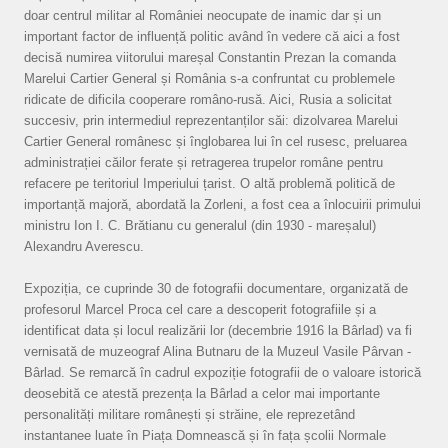
doar centrul militar al României neocupate de inamic dar și un
important factor de influență politic având în vedere că aici a fost
decisă numirea viitorului mareșal Constantin Prezan la comanda
Marelui Cartier General și România s-a confruntat cu problemele
ridicate de dificila cooperare româno-rusă. Aici, Rusia a solicitat
succesiv, prin intermediul reprezentanților săi: dizolvarea Marelui
Cartier General românesc și înglobarea lui în cel rusesc, preluarea
administrației căilor ferate și retragerea trupelor române pentru
refacere pe teritoriul Imperiului țarist. O altă problemă politică de
importanță majoră, abordată la Zorleni, a fost cea a înlocuirii primului
ministru Ion I. C. Brătianu cu generalul (din 1930 - mareșalul)
Alexandru Averescu.
Expoziția, ce cuprinde 30 de fotografii documentare, organizată de
profesorul Marcel Proca cel care a descoperit fotografiile și a
identificat data și locul realizării lor (decembrie 1916 la Bârlad) va fi
vernisată de muzeograf Alina Butnaru de la Muzeul Vasile Pârvan -
Bârlad. Se remarcă în cadrul expoziție fotografii de o valoare istorică
deosebită ce atestă prezența la Bârlad a celor mai importante
personalități militare românești și străine, ele reprezetând
instantanee luate în Piața Domnească și în fața școlii Normale