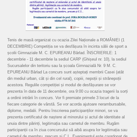
Tenis de masă organizat cu ocazia Zilei Naționale a ROMÂNIEI (1
DECEMBRIE) Competiția se va desfășura în incinta sălii de sport a
școlii Gimnaziale M. C. EPUREANU Bârlad. ÎNSCRIERILE: 1
decembrie - 11 decembrie la sediul CARP (Ghișeul nr. 10), la sediul
Sucursalelor din teritoriu sau la școala Gimnazială Nr. 9 M. C.
EPUREANU Bârlad La concurs sunt așteptați membrii Casei (atât
din mediul urban, cât și din cel rural), copiii, nepoții și strănepoții
acestora. Regulile competiției și modul de desfășurare se vor
prezenta în data de 11 decembrie, ora 9:00 cu ocazia tragerii la sorți
a ordinii intrării în concurs. Vor fi premiate primele 3 locuri de la
fiecare categorie de vârstă. Se vor acorda ajutoare nerambursabile,
diplome, medalii. Pentru înscrierea participanților minori, se va
prezenta certificatul de naștere al minorului și actul de identitate al
unuia dintre părinți, legitimația sau carnetul de membru. Rugăm
participanții ca în ziua concursului să aibă asupra lor legitimația sau
carnetul de membru, precum și C.I.. Evenimentul este coordonat de