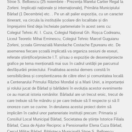
Stroe S. Belloescu (25 noiembrie - Prezența Marelui Cartier Regal la
Zorleni. Implicații naționale și internaționale), Primăria Municipiului
Bârlad (1 Decembrie) etc. . Pe un alt palier expoziția, cu un caracter
itinerant, va circula la instituțiile școlare din localitate și din
împrejurimi fiind deja încheiate parteneriate în acest sens cu:
Colegiul Tehnic Al. I. Cuza, Colegiul Național Gh. Roșca Codreanu,
Liceul Teoretic Mihai Eminescu, Colegiul Tehnic Marcel Guguianu
Zorleni, școala Gimnazială Manolache Costache Epureanu etc. De
asemenea fiecare școală implicată va organiza sesiuni de eseuri,
referate științifice/proiecte I.T. și/sau o expoziție de desene/proiecte
grafice pe tema menționată mai sus în cadrul unității pe parcursul
desfășurării proiectului. Finalitatea acestui demers constă în
sensibilizărea și conștientizarea de către elevi și comunitatea locală
a Centenarului Primului Război Mondial și a Marii Uniri, a importanței
și rolului jucat de Bârlad și bârlădeni în evoluția acestor evenimente
ce au marcat istoria românilor. Bârladul are un trecut eroic, trecut de
care trebuie să fie mândru și pe care trebuie să îl respecte și să îl
onoreze cum se cuvine. în derularea acestui proiect dorim să
implicăm în cadrul unor parteneriate instituții precum: Primaria și
Consiliul Local Municipal Bârlad, Societatea de științe Istorice Filiala
Bârlad, Casa de Ajutor Reciproc a Pensionarilor Elena Cuza Bârlad,
Cercul Militar Bârlad, Biblioteca Municipală Stroe S. Belloescu,