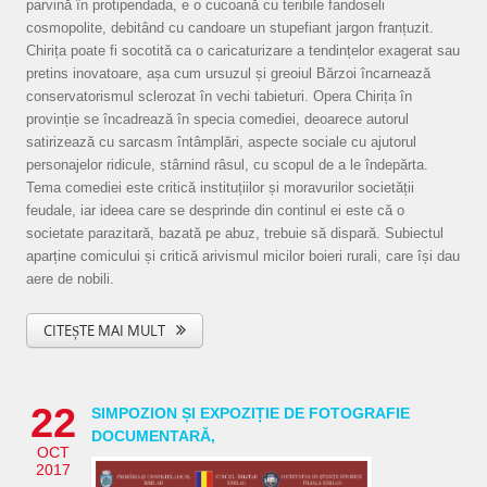
parvină în protipendada, e o cucoană cu teribile fandoseli
cosmopolite, debitând cu candoare un stupefiant jargon franțuzit.
Chirița poate fi socotită ca o caricaturizare a tendințelor exagerat sau
pretins inovatoare, așa cum ursuzul și greoiul Bărzoi încarnează
conservatorismul sclerozat în vechi tabieturi. Opera Chirița în
provinție se încadrează în specia comediei, deoarece autorul
satirizează cu sarcasm întâmplări, aspecte sociale cu ajutorul
personajelor ridicule, stârnind râsul, cu scopul de a le îndepărta.
Tema comediei este critică instituțiilor și moravurilor societății
feudale, iar ideea care se desprinde din continul ei este că o
societate parazitară, bazată pe abuz, trebuie să dispară. Subiectul
aparține comicului și critică arivismul micilor boieri rurali, care își dau
aere de nobili.
CITEȘTE MAI MULT
22
SIMPOZION ȘI EXPOZIȚIE DE FOTOGRAFIE
DOCUMENTARĂ‚
OCT
2017