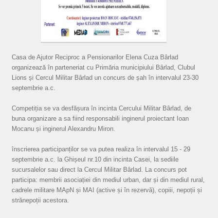
Casa de Ajutor Reciproc a Pensionarilor Elena Cuza Bârlad
organizează în parteneriat cu Primăria municipiului Bârlad, Clubul
Lions și Cercul Militar Bârlad un concurs de șah în intervalul 23-30
septembrie a.c.
Competiția se va desfășura în incinta Cercului Militar Bârlad, de
buna organizare a sa fiind responsabili inginerul proiectant Ioan
Mocanu și inginerul Alexandru Miron.
înscrierea participanților se va putea realiza în intervalul 15 - 29
septembrie a.c. la Ghișeul nr.10 din incinta Casei, la sediile
sucursalelor sau direct la Cercul Militar Bârlad. La concurs pot
participa: membrii asociației din mediul urban, dar și din mediul rural,
cadrele militare MApN și MAI (active și în rezervă), copiii, nepoții și
strănepoții acestora.