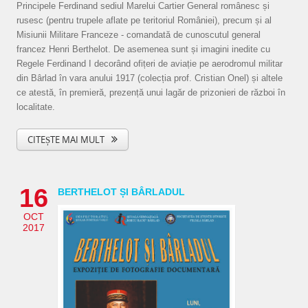
Principele Ferdinand sediul Marelui Cartier General românesc și
rusesc (pentru trupele aflate pe teritoriul României), precum și al
Misiunii Militare Franceze - comandată de cunoscutul general
francez Henri Berthelot. De asemenea sunt și imagini inedite cu
Regele Ferdinand I decorând ofițeri de aviație pe aerodromul militar
din Bârlad în vara anului 1917 (colecția prof. Cristian Onel) și altele
ce atestă, în premieră, prezență unui lagăr de prizonieri de război în
localitate.
CITEȘTE MAI MULT
16
BERTHELOT ȘI BÂRLADUL
OCT
2017