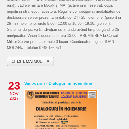
rural), cadrele militare MApN și MAI (active și în rezervă), copii,
nepoții și strănepoții acestora. Regulile competiției și modalitatea de
desfășurare se vor prezenta în data de: 24 - 25 noiembrie, (juniori) și
26 - 27 noiembrie, orele 9:00 - 12:00 și 16:30 - 19:30, (seniori).
Sistemul de joc va fi: Elvețian cu 7 runde având timp de gândire 25
min/jucător. Vineri 1 decembrie, ora 13:00 - PREMIEREA la Cercul
Militar Se vor premia primele 3 locuri. Coordonator: inginer IOAN
MOCANU - telefon 0748.156.871
CITEȘTE MAI MULT
23
Simpozion - Dialoguri in noiembrie
NOV
2017