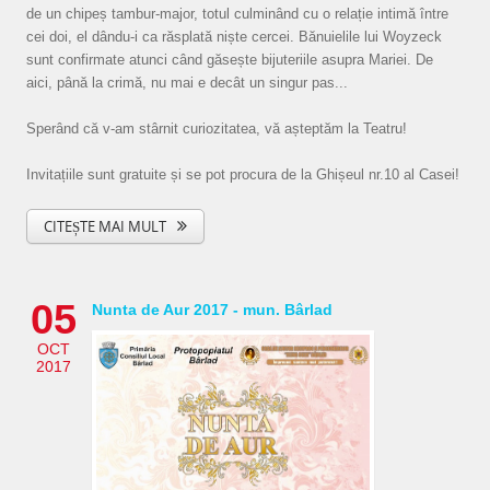
de un chipeș tambur-major, totul culminând cu o relație intimă între
cei doi, el dându-i ca răsplată niște cercei. Bănuielile lui Woyzeck
sunt confirmate atunci când găsește bijuteriile asupra Mariei. De
aici, până la crimă, nu mai e decât un singur pas...
Sperând că v-am stârnit curiozitatea, vă așteptăm la Teatru!
Invitațiile sunt gratuite și se pot procura de la Ghișeul nr.10 al Casei!
CITEȘTE MAI MULT
05
Nunta de Aur 2017 - mun. Bârlad
OCT
2017