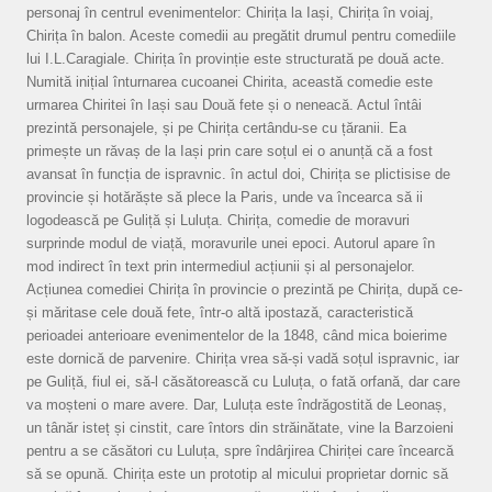
personaj în centrul evenimentelor: Chirița la Iași, Chirița în voiaj,
Chirița în balon. Aceste comedii au pregătit drumul pentru comediile
lui I.L.Caragiale. Chirița în provinție este structurată pe două acte.
Numită inițial înturnarea cucoanei Chirita, această comedie este
urmarea Chiritei în Iași sau Două fete și o neneacă. Actul întâi
prezintă personajele, și pe Chirița certându-se cu țăranii. Ea
primește un răvaș de la Iași prin care soțul ei o anunță că a fost
avansat în funcția de ispravnic. în actul doi, Chirița se plictisise de
provincie și hotărăște să plece la Paris, unde va încearca să ii
logodească pe Guliță și Luluța. Chirița, comedie de moravuri
surprinde modul de viață, moravurile unei epoci. Autorul apare în
mod indirect în text prin intermediul acțiunii și al personajelor.
Acțiunea comediei Chirița în provincie o prezintă pe Chirița, după ce-
și măritase cele două fete, într-o altă ipostază, caracteristică
perioadei anterioare evenimentelor de la 1848, când mica boierime
este dornică de parvenire. Chirița vrea să-și vadă soțul ispravnic, iar
pe Guliță, fiul ei, să-l căsătorească cu Luluța, o fată orfană, dar care
va moșteni o mare avere. Dar, Luluța este îndrăgostită de Leonaș,
un tânăr isteț și cinstit, care întors din străinătate, vine la Barzoieni
pentru a se căsători cu Luluța, spre îndârjirea Chiriței care încearcă
să se opună. Chirița este un prototip al micului proprietar dornic să