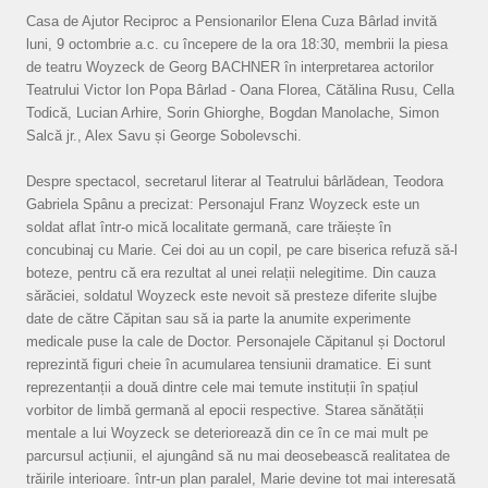
Casa de Ajutor Reciproc a Pensionarilor Elena Cuza Bârlad invită
luni, 9 octombrie a.c. cu începere de la ora 18:30, membrii la piesa
de teatru Woyzeck de Georg BACHNER în interpretarea actorilor
Teatrului Victor Ion Popa Bârlad - Oana Florea, Cătălina Rusu, Cella
Todică, Lucian Arhire, Sorin Ghiorghe, Bogdan Manolache, Simon
Salcă jr., Alex Savu și George Sobolevschi.
Despre spectacol, secretarul literar al Teatrului bârlădean, Teodora
Gabriela Spânu a precizat: Personajul Franz Woyzeck este un
soldat aflat într-o mică localitate germană, care trăiește în
concubinaj cu Marie. Cei doi au un copil, pe care biserica refuză să-l
boteze, pentru că era rezultat al unei relații nelegitime. Din cauza
sărăciei, soldatul Woyzeck este nevoit să presteze diferite slujbe
date de către Căpitan sau să ia parte la anumite experimente
medicale puse la cale de Doctor. Personajele Căpitanul și Doctorul
reprezintă figuri cheie în acumularea tensiunii dramatice. Ei sunt
reprezentanții a două dintre cele mai temute instituții în spațiul
vorbitor de limbă germană al epocii respective. Starea sănătății
mentale a lui Woyzeck se deteriorează din ce în ce mai mult pe
parcursul acțiunii, el ajungând să nu mai deosebească realitatea de
trăirile interioare. într-un plan paralel, Marie devine tot mai interesată