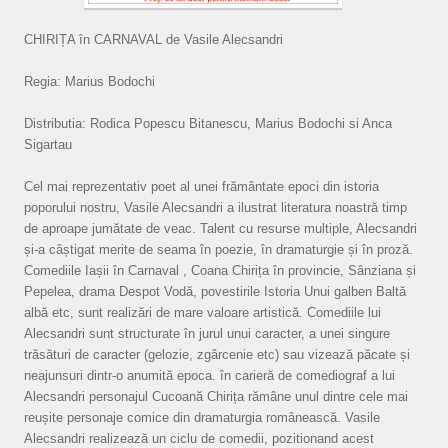
CHIRIȚA în CARNAVAL de Vasile Alecsandri
Regia: Marius Bodochi
Distributia: Rodica Popescu Bitanescu, Marius Bodochi si Anca
Sigartau
Cel mai reprezentativ poet al unei frământate epoci din istoria
poporului nostru, Vasile Alecsandri a ilustrat literatura noastră timp
de aproape jumătate de veac. Talent cu resurse multiple, Alecsandri
și-a câștigat merite de seama în poezie, în dramaturgie și în proză.
Comediile Iașii în Carnaval , Coana Chirița în provincie, Sânziana și
Pepelea, drama Despot Vodă, povestirile Istoria Unui galben Baltă
albă etc, sunt realizări de mare valoare artistică. Comediile lui
Alecsandri sunt structurate în jurul unui caracter, a unei singure
trăsături de caracter (gelozie, zgârcenie etc) sau vizează păcate și
neajunsuri dintr-o anumită epoca. în carieră de comediograf a lui
Alecsandri personajul Cucoană Chirița rămâne unul dintre cele mai
reușite personaje comice din dramaturgia românească. Vasile
Alecsandri realizează un ciclu de comedii, pozitionand acest