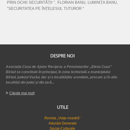
PRIN OCHII SECURITĂȚII ", FLORIAN BANU, LUMINIȚA BANU,
"SECURITATEA PE ÎNȚELESUL TUTUROR "
DESPRE NOI
Asociația Casa de Ajutor Reciproc a Pensionarilor „Elena Cuza”
Bîrlad se constituie în principal, în zona teritorială a municipiului
Bîrlad, județul Vaslui, dar și a localităților arondate, precum și în alte
localități din județ și din țară...
Citeste mai mult
UTILE
Revista „Viața noastră”
Adunări Generale
Social-Culturale