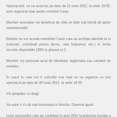
Spectacolul, ce va avea loc pe data de 21 iunie 2012, la orele 18.00,
este organizat doar pentru membrii Casei.
Membrii asociației vor beneficia de câte un bilet sub formă de ajutor
nerambursabil.
Biletele se vor acorda membrilor Casei care au achitate datoriile la zi
(cotizații, contribuții pentru deces, rate împrumut, etc.) în limita
locurilor disponibile (300) la ghișeul nr.2.
Membrii vor prezenta actul de identitate, legitimația sau carnetul de
membru.
În cazul în care vor fi solicitări mai mari se va organiza un nou
spectacol pe data de 28 Iunie 2012, la orele 18.00.
Vă așteptăm cu drag!
Va uram o zi cât mai luminoasa si linistita. Doamne ajuta!
Lista sponsorilor care au contribuit in anul 2011 la protectia sociala a