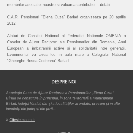
membrilor asociatiei noastre si valoarea contributiei ...detalii
C.A.R. Pensionari "Elena Cuza" Barlad organizeaza pe 20 aprilie
2012,
Alaturi de Consiliul National al Federatiei Nationale OMENIA a
Caselor de Ajutor Reciproc ale Pensionarilor din Romania, Anul
European al imbatranirii active si al solidaritatii intre generatii.
Evenimentul va avea loc in aula mare a Colegiului National
"Gheorghe Rosca Codreanu" Barlad.
DESPRE NOI
Asociația Casa de Ajutor Reciproc a Pensionarilor „Elena Cuza”
Bîrlad se constituie în principal, în zona teritorială a municipiului
Bîrlad, județul Vaslui, dar și a localităților arondate, precum și în alte
localități din județ și din țară...
Citeste mai mult