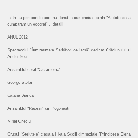
Lista cu persoanele care au donat in campania sociala "Ajutati-ne sa
cumparam un ecograf" ...detalii
ANUL 2012
Spectacolul "Înmiresmate Sărbători de iarnă" dedicat Crăciunului și
Anului Nou
Ansamblul coral "Crizantema"
George Ștefan
Catană Bianca
Ansamblul "Răzeșii" din Pogonești
Mihai Gheciu
Grupul "Steluțele" clasa a III-a a Școlii gimnaziale "Principesa Elena