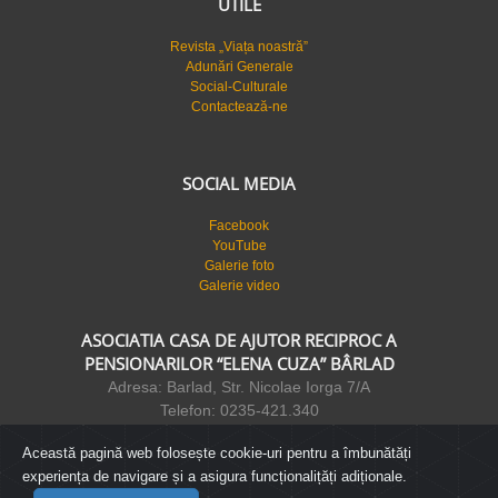
UTILE
Revista „Viața noastră”
Adunări Generale
Social-Culturale
Contactează-ne
SOCIAL MEDIA
Facebook
YouTube
Galerie foto
Galerie video
ASOCIATIA CASA DE AJUTOR RECIPROC A
PENSIONARILOR “ELENA CUZA” BÂRLAD
Adresa: Barlad, Str. Nicolae Iorga 7/A
Telefon: 0235-421.340
FAX: 0235-421.341
Această pagină web folosește cookie-uri pentru a îmbunătăți
Frizerie: 0235-473.412
experiența de navigare și a asigura funcționalițăți adiționale.