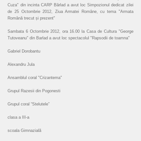
Cuza" din incinta CARP Bârlad a avut loc Simpozionul dedicat zilei
de 25 Octombrie 2012, Ziua Armatei Române, cu tema "Armata
Română trecut și prezent"
Sambata 6 Octombrie 2012, ora 16.00 la Casa de Cultura "George
Tutoveanu" din Barlad a avut loc spectacolul "Rapsodii de toamna"
Gabriel Dorobantu
Alexandru Jula
Ansamblul coral "Crizantema"
Grupul Razesii din Pogonesti
Grupul coral “Stelutele”
clasa a III-a
scoala Gimnazialã